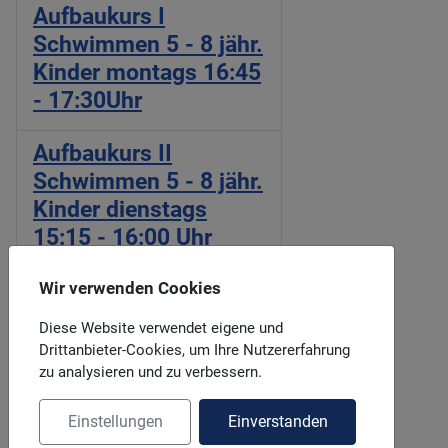
Aufbaukurs I
Schwimmen 5 - 8 jähr.
Kinder montags 16:45
- 17:30Uhr
Aufbaukurs II
Schwimmen 5 - 8 jähr.
Kinder dienstags
15:15 - 16:00 Uhr
Aufbaukurs II
Wir verwenden Cookies
Schwimmen 5 - 8 jähr.
Diese Website verwendet eigene und
Kinder dienstags
Drittanbieter-Cookies, um Ihre Nutzererfahrung
15:15 - 16:00 Uhr
zu analysieren und zu verbessern.
Einstellungen
Einverstanden
Aufbaukurs II