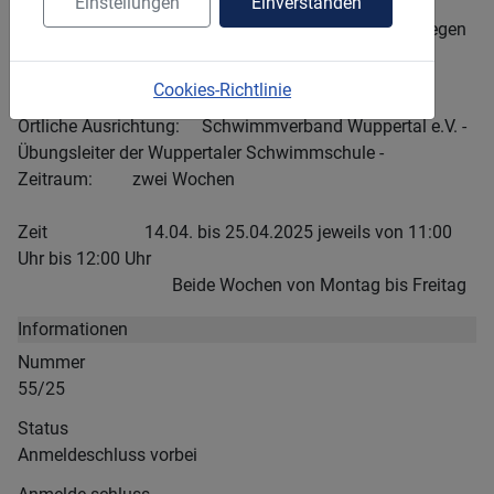
Einstellungen
Einverstanden
schwimmenden Kinder
- Steigerung der Freude und Motivation für das Bewegen
und Üben im Wasser
Cookies-Richtlinie
Zielgruppe: Schulkinder der Klassen 3 bis 6
Örtliche Ausrichtung: Schwimmverband Wuppertal e.V. -
Übungsleiter der Wuppertaler Schwimmschule -
Zeitraum: zwei Wochen
Zeit 14.04. bis 25.04.2025 jeweils von 11:00
Uhr bis 12:00 Uhr
Beide Wochen von Montag bis Freitag
Informationen
Nummer
55/25
Status
Anmeldeschluss vorbei