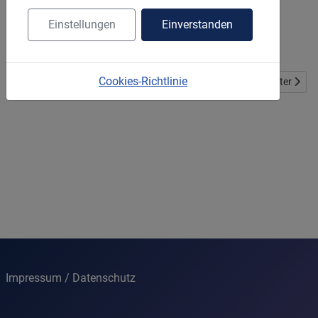
Ab sofort können die Herbstferienkurse "NRW kann
Einstellungen
Einverstanden
Schwimmen" für Kinder der 3. bis 6. Klasse gebucht
werden.
Cookies-Richtlinie
Vorheriger Beitrag: Anmeldung Nachweis der Rettungsfähigkeit - 
Nächster Be
Zurück
Weiter
Impressum / Datenschutz