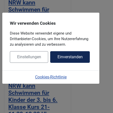
NRW kann
Schwimmen für
Kinder der 3. bis 6.
Klasse Kurs 21 -
Wir verwenden Cookies
11:00-11:45 Uhr
Diese Website verwendet eigene und
Drittanbieter-Cookies, um Ihre Nutzererfahrung
NRW kann
zu analysieren und zu verbessern.
Schwimmen für
Einstellungen
Einverstanden
Kinder der 3. bis 6.
Klasse Kurs 21-
11:00-12:00 Uhr
Cookies-Richtlinie
NRW kann
Schwimmen für
Kinder der 3. bis 6.
Klasse Kurs 21-